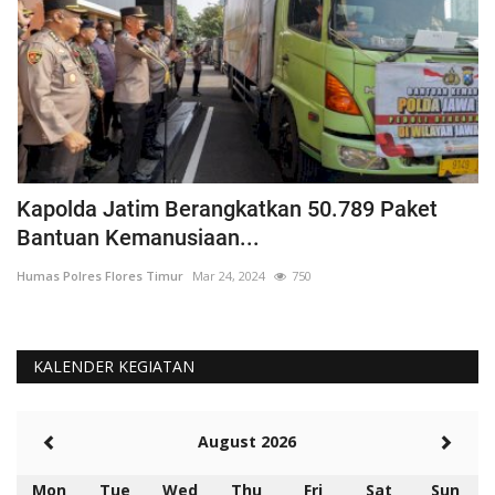
Kapolda Jatim Berangkatkan 50.789 Paket
P
Bantuan Kemanusiaan...
P
Humas Polres Flores Timur
Mar 24, 2024
750
Hu
KALENDER KEGIATAN
August 2026
Mon
Tue
Wed
Thu
Fri
Sat
Sun