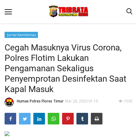
Jurnal Kamtibmas
Cegah Masuknya Virus Corona,
Beranda
Polres Flotim Lakukan
Terms & Conditions
Pengamanan Sekaligus
Binkam
Penyemprotan Desinfektan Saat
Reskrim
Kapal Masuk
Lantas
Humas Polres Flores Timur
Mar 28, 2020 01:19
1505
Mitra Polisi
Jurnal Kamtibmas
Giat Ops