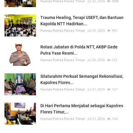
Humas Polres Flores Timur
Jul 22, 2026
3888
Trauma Healing, Terapi USEFT, dan Bantuan
Kapolda NTT Hadirkan...
Humas Polres Flores Timur
Jul 29, 2026
993
Rotasi Jabatan di Polda NTT, AKBP Gede
Putra Yase Resmi...
Humas Polres Flores Timur
Jul 29, 2026
213
Silaturahmi Perkuat Semangat Rekonsiliasi,
Kapolres Flores...
Humas Polres Flores Timur
Jul 31, 2026
167
Di Hari Pertama Menjabat sebagai Kapolres
Flores Timur,...
Humas Polres Flores Timur
Jul 31, 2026
164