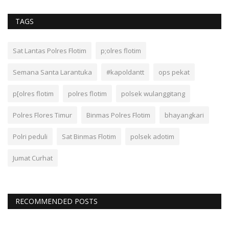
TAGS
Sat Lantas Polres Flotim
p;olres flotim
Semana Santa Larantuka
#kapoldantt
ops pekat
p[olres flotim
polres flotim
polsek wulanggitang
Polres Flores Timur
Binmas Polres Flotim
bhayangkari
Polri peduli
Sat Binmas Flotim
polsek adotim
Jumat Curhat
RECOMMENDED POSTS