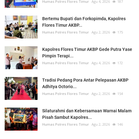
Humas Polres Flores Timur
Agu 4, 2026
187
Bertemu Bupati dan Forkopimda, Kapolres
Flores Timur AKBP...
Humas Polres Flores Timur
Agu 2, 2026
175
Kapolres Flores Timur AKBP Gede Putra Yase
Pimpin Terapi...
Humas Polres Flores Timur
Agu 4, 2026
172
Tradisi Pedang Pora Antar Pelepasan AKBP
Adhitya Octorio...
Humas Polres Flores Timur
Agu 2, 2026
154
Silaturahmi dan Kebersamaan Warnai Malam
Pisah Sambut Kapolres...
Humas Polres Flores Timur
Agu 2, 2026
146