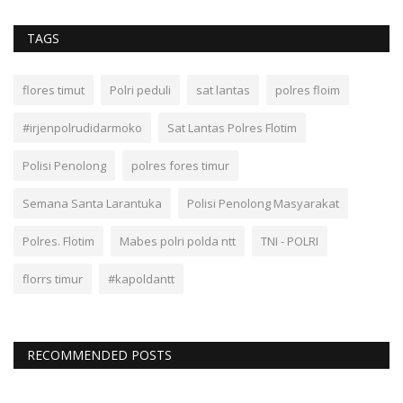
TAGS
flores timut
Polri peduli
sat lantas
polres floim
#irjenpolrudidarmoko
Sat Lantas Polres Flotim
Polisi Penolong
polres fores timur
Semana Santa Larantuka
Polisi Penolong Masyarakat
Polres. Flotim
Mabes polri polda ntt
TNI - POLRI
florrs timur
#kapoldantt
RECOMMENDED POSTS