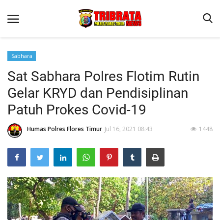
Sabhara
Sat Sabhara Polres Flotim Rutin
Beranda
Gelar KRYD dan Pendisiplinan
Terms & Conditions
Patuh Prokes Covid-19
Binkam
Humas Polres Flores Timur
Jul 16, 2021 08:43
1448
Reskrim
Lantas
Mitra Polisi
Jurnal Kamtibmas
Giat Ops