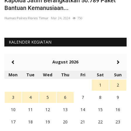
Kapolda Jatim Berangkatkan 50.789 Paket
P
Bantuan Kemanusiaan...
P
Humas Polres Flores Timur
Mar 24, 2024
750
Hu
KALENDER KEGIATAN
August 2026
Mon
Tue
Wed
Thu
Fri
Sat
Sun
1
2
3
4
5
6
7
8
9
10
11
12
13
14
15
16
17
18
19
20
21
22
23