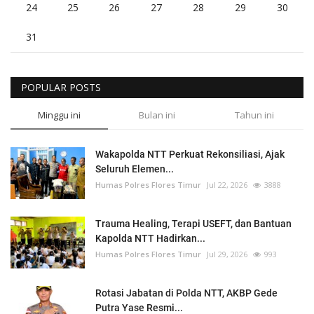
24
25
26
27
28
29
30
31
POPULAR POSTS
Minggu ini
Bulan ini
Tahun ini
Wakapolda NTT Perkuat Rekonsiliasi, Ajak
Seluruh Elemen...
Humas Polres Flores Timur
Jul 22, 2026
3888
Trauma Healing, Terapi USEFT, dan Bantuan
Kapolda NTT Hadirkan...
Humas Polres Flores Timur
Jul 29, 2026
993
Rotasi Jabatan di Polda NTT, AKBP Gede
Putra Yase Resmi...