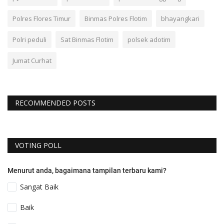
Polres Flores Timur
Binmas Polres Flotim
bhayangkari
Polri peduli
Sat Binmas Flotim
polsek adotim
Jumat Curhat
RECOMMENDED POSTS
VOTING POLL
Menurut anda, bagaimana tampilan terbaru kami?
Sangat Baik
Baik