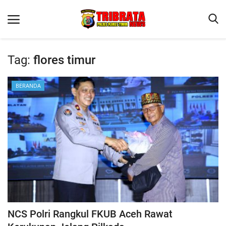
Tag:
flores timur
Beranda
BERANDA
Terms & Conditions
Binkam
Reskrim
Lantas
Mitra Polisi
Jurnal Kamtibmas
Giat Ops
NCS Polri Rangkul FKUB Aceh Rawat