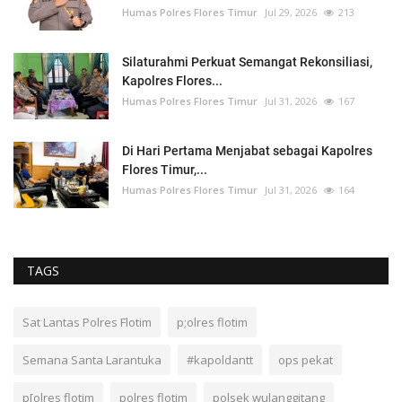
Humas Polres Flores Timur
Jul 29, 2026
213
Silaturahmi Perkuat Semangat Rekonsiliasi,
Kapolres Flores...
Humas Polres Flores Timur
Jul 31, 2026
167
Di Hari Pertama Menjabat sebagai Kapolres
Flores Timur,...
Humas Polres Flores Timur
Jul 31, 2026
164
TAGS
Sat Lantas Polres Flotim
p;olres flotim
Semana Santa Larantuka
#kapoldantt
ops pekat
p[olres flotim
polres flotim
polsek wulanggitang