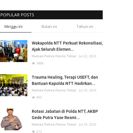
POPULAR POSTS
Minggu ini
Bulan ini
Tahun ini
Wakapolda NTT Perkuat Rekonsiliasi,
Ajak Seluruh Elemen...
Humas Polres Flores Timur
Jul 22, 2026
3888
Trauma Healing, Terapi USEFT, dan
Bantuan Kapolda NTT Hadirkan...
Humas Polres Flores Timur
Jul 29, 2026
993
Rotasi Jabatan di Polda NTT, AKBP
Gede Putra Yase Resmi...
Humas Polres Flores Timur
Jul 29, 2026
213