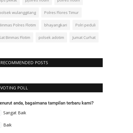
ops pekat
p[olres flotim
polres flotim
polsek wulanggitang
Polres Flores Timur
Binmas Polres Flotim
bhayangkari
Polri peduli
Sat Binmas Flotim
polsek adotim
Jumat Curhat
RECOMMENDED POSTS
VOTING POLL
enurut anda, bagaimana tampilan terbaru kami?
Sangat Baik
Baik