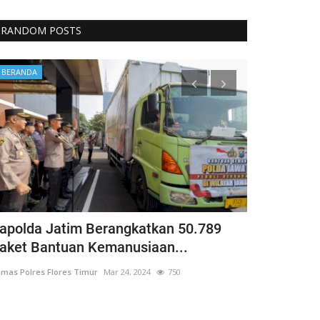
RANDOM POSTS
BERANDA
Headlines
apolda Jatim Berangkatkan 50.789
Polres Flot
aket Bantuan Kemanusiaan...
Fokus Pere
mas Polres Flores Timur
Mar 24, 2024
750
Humas Polres Flo