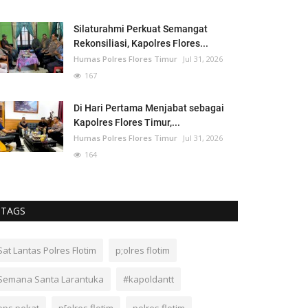
Silaturahmi Perkuat Semangat
Rekonsiliasi, Kapolres Flores...
Humas Polres Flores Timur
Jul 31, 2026
167
Di Hari Pertama Menjabat sebagai
Kapolres Flores Timur,...
Humas Polres Flores Timur
Jul 31, 2026
164
TAGS
Sat Lantas Polres Flotim
p;olres flotim
Semana Santa Larantuka
#kapoldantt