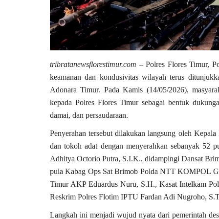
Headlines
tribratanewsflorestimur.com
– Polres Flores Timur, 
keamanan dan kondusivitas wilayah terus ditunju
Adonara Timur. Pada Kamis (14/05/2026), masyaraka
kepada Polres Flores Timur sebagai bentuk dukung
damai, dan persaudaraan.
Penyerahan tersebut dilakukan langsung oleh Kepala
dan tokoh adat dengan menyerahkan sebanyak 52 pu
es Flotim
Bhabinkamtibmas Ile Boleng Da
Adhitya Octorio Putra, S.I.K., didampingi Dansat B
i Pelabuhan...
Kelompok Tani Tanam...
pula Kabag Ops Sat Brimob Polda NTT KOMPOL Gojal 
Timur AKP Eduardus Nuru, S.H., Kasat Intelkam Pol
 2023
852
Humas Polres Flores Timur
Des 16, 2025
408
Reskrim Polres Flotim IPTU Fardan Adi Nugroho, S.T
Langkah ini menjadi wujud nyata dari pemerintah de