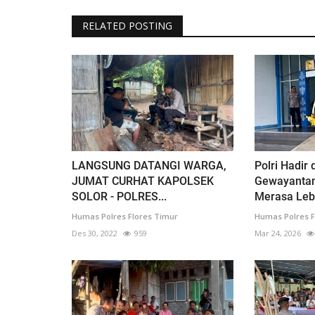
RELATED POSTING
LANGSUNG DATANGI WARGA,
Polri Hadir
JUMAT CURHAT KAPOLSEK
Gewayanta
SOLOR - POLRES...
Merasa Lebi
Humas Polres Flores Timur
Humas Polres F
Des 30, 2022
959
Mar 24, 2026