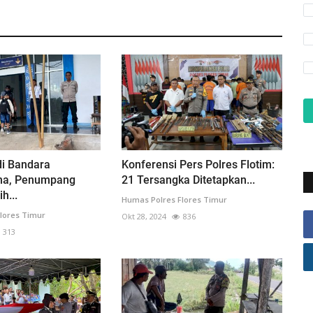
 di Bandara
Konferensi Pers Polres Flotim:
na, Penumpang
21 Tersangka Ditetapkan...
h...
Humas Polres Flores Timur
lores Timur
Okt 28, 2024
836
313