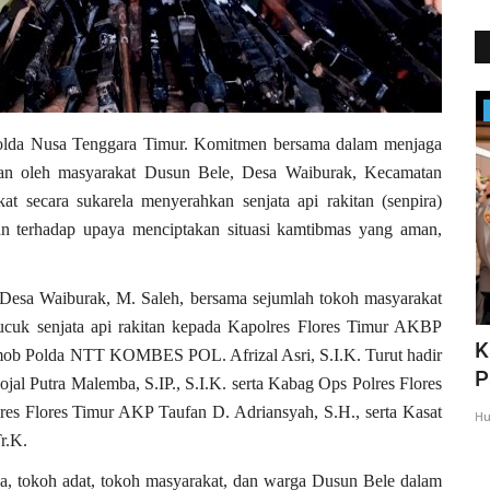
Headlines
Polda Nusa Tenggara Timur. Komitmen bersama dalam menjaga
kkan oleh masyarakat Dusun Bele, Desa Waiburak, Kecamatan
t secara sukarela menyerahkan senjata api rakitan (senpira)
an terhadap upaya menciptakan situasi kamtibmas yang aman,
 Desa Waiburak, M. Saleh, bersama sejumlah tokoh masyarakat
cuk senjata api rakitan kepada Kapolres Flores Timur AKBP
mpingi
Peduli Difabel, Polres Flotim
K
rimob Polda NTT KOMBES POL. Afrizal Asri, S.I.K. Turut hadir
Laksanakan Peraktik Bahasa...
P
Putra Malemba, S.IP., S.I.K. serta Kabag Ops Polres Flores
res Flores Timur AKP Taufan D. Adriansyah, S.H., serta
Kasat
Humas Polres Flores Timur
Mar 31, 2021
1300
Hu
r.K.
sa, tokoh adat, tokoh masyarakat, dan warga Dusun Bele dalam