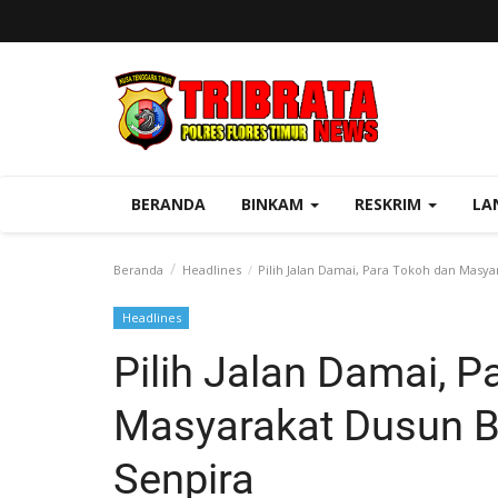
BERANDA
BINKAM
RESKRIM
LA
Beranda
Headlines
Pilih Jalan Damai, Para Tokoh dan Masy
Headlines
Pilih Jalan Damai, 
Masyarakat Dusun B
Senpira