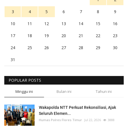
3
4
5
6
7
8
9
10
11
12
13
14
15
16
17
18
19
20
21
22
23
24
25
26
27
28
29
30
31
POPULAR POSTS
Minggu ini
Bulan ini
Tahun ini
Wakapolda NTT Perkuat Rekonsiliasi, Ajak
Seluruh Elemen...
Humas Polres Flores Timur
Jul 22, 2026
3888