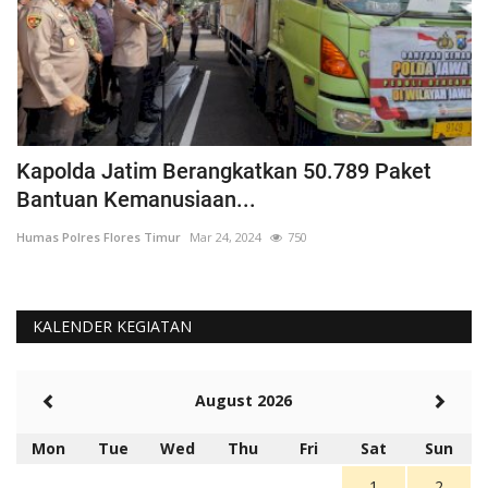
Kapolda Jatim Berangkatkan 50.789 Paket
P
Bantuan Kemanusiaan...
P
Humas Polres Flores Timur
Mar 24, 2024
750
Hu
KALENDER KEGIATAN
August 2026
Mon
Tue
Wed
Thu
Fri
Sat
Sun
1
2