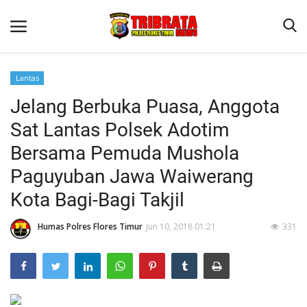
Lantas
Jelang Berbuka Puasa, Anggota
Beranda
Sat Lantas Polsek Adotim
Terms & Conditions
Bersama Pemuda Mushola
Binkam
Paguyuban Jawa Waiwerang
Reskrim
Kota Bagi-Bagi Takjil
Lantas
Humas Polres Flores Timur
Jun 10, 2018 01:21
331
Mitra Polisi
Jurnal Kamtibmas
Giat Ops