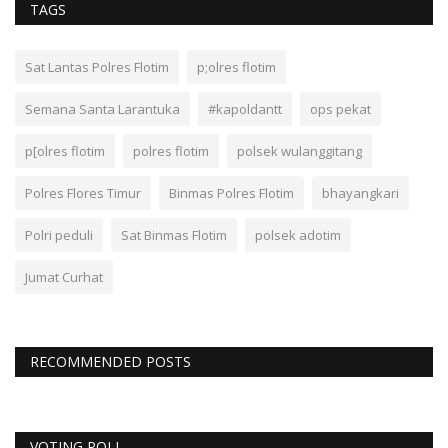
TAGS
Sat Lantas Polres Flotim
p;olres flotim
Semana Santa Larantuka
#kapoldantt
ops pekat
p[olres flotim
polres flotim
polsek wulanggitang
Polres Flores Timur
Binmas Polres Flotim
bhayangkari
Polri peduli
Sat Binmas Flotim
polsek adotim
Jumat Curhat
RECOMMENDED POSTS
VOTING POLL